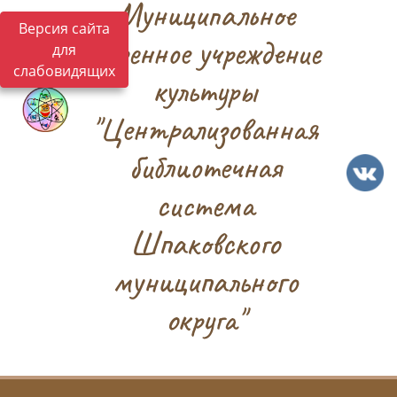
Муниципальное
Версия сайта
казенное учреждение
для
слабовидящих
культуры
"Централизованная
библиотечная
система
Шпаковского
муниципального
округа"