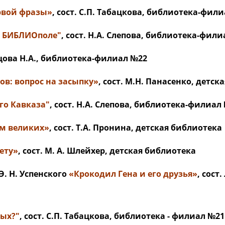
ервой фразы»
, сост. С.П. Табацкова, библиотека-фил
на БИБЛИОполе"
, сост. Н.А. Слепова, библиотека-фил
езцова Н.А., библиотека-филиал №22
в: вопрос на засыпку»
, сост. М.Н. Панасенко, детс
го Кавказа"
, сост. Н.А. Слепова, библиотека-филиал
м великих»
, сост. Т.А. Пронина, детская библиотека
ету»
, сост. М. А. Шлейхер, детская библиотека
. Н. Успенского
«Крокодил Гена и его друзья»
, сост
тых?"
, сост. С.П. Табацкова, библиотека - филиал №21