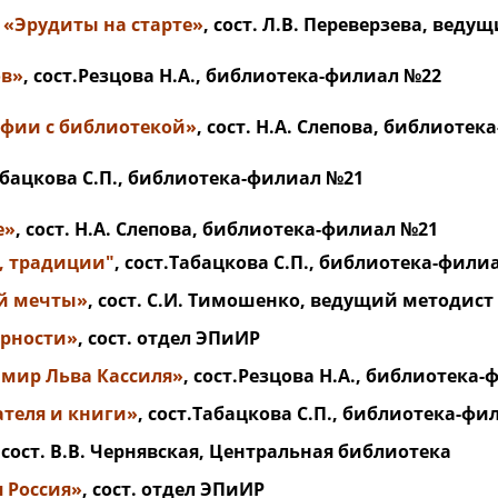
а
«Эрудиты на старте»
, сост. Л.В. Переверзева, вед
ов»
, сост.Резцова Н.А., библиотека-филиал №22
афии с библиотекой»
, сост. Н.А. Слепова, библиоте
Табацкова С.П., библиотека-филиал №21
е
»
, сост. Н.А. Слепова, библиотека-филиал №21
, традиции"
, сост.Табацкова С.П., библиотека-фили
й мечты
»
, сост. С.И. Тимошенко, ведущий методис
ерности
»
, сост. отдел ЭПиИР
мир Льва Кассиля
»
, сост.Резцова Н.А., библиотека
теля и книги
»
, сост.Табацкова С.П., библиотека-фи
 сост. В.В. Чернявская, Центральная библиотека
я Россия
»
, сост. отдел ЭПиИР