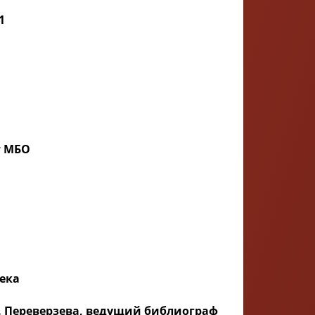
1
т МБО
тека
.В. Переверзева, ведущий библиограф