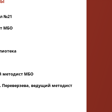
РЫ
ал №21
ст МБО
блиотека
ий методист МБО
.В. Переверзева, ведущий методист