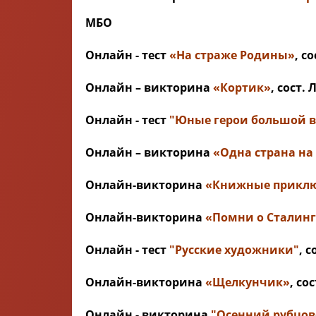
МБО
Онлайн - тест
«На страже Родины»
, с
Онлайн – викторина
«Кортик»
, сост.
Онлайн - тест
"Юные герои большой 
Онлайн – викторина
«Одна страна на
Онлайн-викторина
«Книжные прикл
Онлайн-викторина
«Помни о Сталин
Онлайн - тест
"Русские художники"
, 
Онлайн-викторина
«Щелкунчик»
, со
Онлайн - викторина
"Осенний рубцов