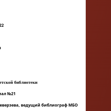
22
О
детской библиотеки
лиал №21
Переверзева, ведущий библиограф МБО