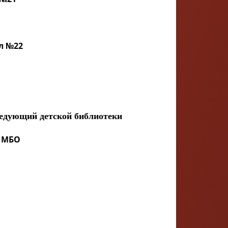
ал №22
ведующий детской библиотеки
ф МБО