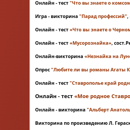
Онлайн - тест
"Что вы знаете о комсо
Игра - викторина
"Парад профессий"
,
Онлайн - тест
«Что вы знаете о Черно
Онлайн - тест
«Мусорознайка»
, сост.
Онлайн-викторина
«Незнайка на Лун
Опрос
"Любите ли вы романы Агаты К
Онлайн - тест
"Ставрополье край род
Онлайн - тест
«Мое родное Ставр
Онлайн - викторина
"Альберт Анатол
Викторина по произведению Л. Гера