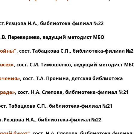
ост.Резцова Н.А., библиотека-филиал №22
 Л.В. Переверзева, ведущий методист МБО
войны"
, сост. Табацкова С.П., библиотека-филиал №2
 всех»
, сост. С.И. Тимошенко, ведущий методист МБ
ючения»
, сост. Т.А. Пронина, детская библиотека
граде»
, сост. Н.А. Слепова, библиотека-филиал №21
сост. Табацкова С.П., библиотека-филиал №21
ст.Резцова Н.А., библиотека-филиал №22
ский букет"
, сост. Н.А. Слепова, библиотека-филиал