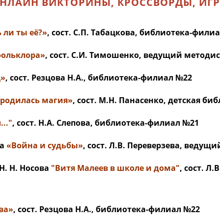
НЛАЙН ВИКТОРИНЫ, КРОССВОРДЫ, ИГ
 ли ты её?»
, сост. С.П. Табацкова, библиотека-фили
фольклора»
, сост. С.И. Тимошенко, ведущий методи
ц»
, сост. Резцова Н.А., библиотека-филиал №22
а родилась магия»
, сост. М.Н. Панасенко, детская би
..."
, сост. Н.А. Слепова, библиотека-филиал №21
ва
«Война и судьбы»
, сост. Л.В. Переверзева, ведущ
. Н. Носова
"Витя Малеев в школе и дома"
, сост. Л
ва»
, сост. Резцова Н.А., библиотека-филиал №22