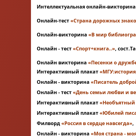
Интеллектуальная онлайн-викторин
Онлайн-тест
«Страна дорожных знак
Онлайн-викторина
«В мир библиогр
Онлайн - тест
«
Спорт+книга..
»
, сост.
Онлайн викторина
«
Песенки о дружб
Интерактивный плакат
«
МГУ:история
Онлайн - викторина
«
Писатель добро
Онлайн - тест
«
День семьи любви и в
Интерактивный плакат
«
Необъятный 
Интерактивный плакат
«
Юбилей писа
Филворд
«Россия в сердце навсегда»
,
Онлайн - викторина
«
Моя страна - мо