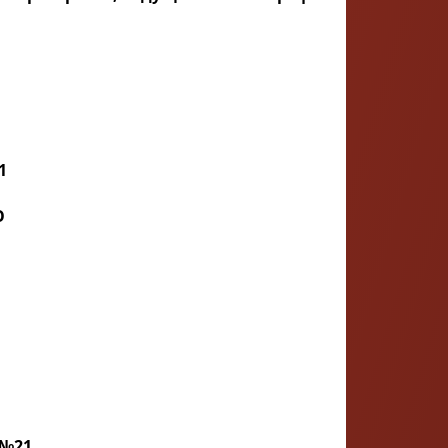
1
О
 №21