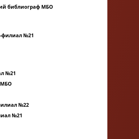
ущий библиограф МБО
ка-филиал №21
ал №21
т МБО
-филиал №22
лиал №21