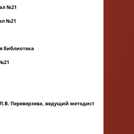
иал №21
иал №21
кая библиотека
 №21
. Л.В. Переверзева, ведущий методист