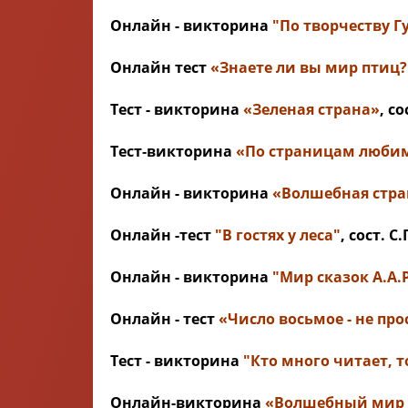
Онлайн - викторина
"По творчеству 
Онлайн тест
«Знаете ли вы мир птиц?
Тест - викторина
«Зеленая страна»
, с
Тест‑викторина
«По страницам люби
Онлайн - викторина
«Волшебная стран
Онлайн -тест
"В гостях у леса"
, сост. 
Онлайн - викторина
"Мир сказок А.А.
Онлайн - тест
«Число восьмое - не про
Тест - викторина
"Кто много читает, т
Онлайн-викторина
«Волшебный мир «