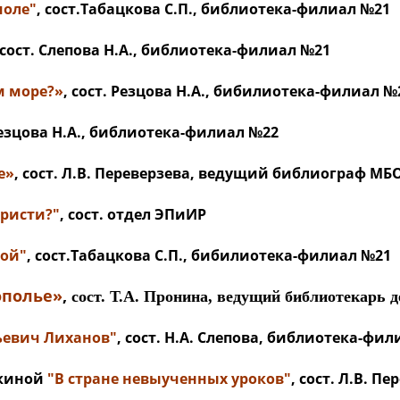
моле"
, сост.Табацкова С.П., библиотека-филиал №21
 сост. Слепова Н.А., библиотека-филиал №21
м море?»
, сост. Резцова Н.А., бибилиотека-филиал №
Резцова Н.А., библиотека-филиал №22
е»
, сост. Л.В. Переверзева, ведущий библиограф МБ
ристи?"
, сост. отдел ЭПиИР
ной"
, сост.Табацкова С.П., бибилиотека-филиал №21
ополье»
,
сост. Т.А. Пронина, ведущий библиотекарь 
ьевич Лиханов"
, сост. Н.А. Слепова, библиотека-фи
скиной
"В стране невыученных уроков"
, сост. Л.В. 