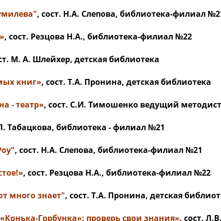
Гумилева"
, сост. Н.А. Слепова, библиотека-филиал №2
»
, сост. Резцова Н.А., библиотека-филиал №22
ост. М. А. Шлейхер, детская библиотека
мых книг»
, сост. Т.А. Пронина, детская библиотека
а - театр»
, сост. С.И. Тимошенко ведущий методис
С.П. Табацкова, библиотека - филиал №21
Роу"
, сост. Н.А. Слепова, библиотека-филиал №21
стое!»
, сост. Резцова Н.А., библиотека-филиал №22
от много знает"
, сост. Т.А. Пронина, детская библио
Конька‑Горбунка»: проверь свои знания»
, сост. Л