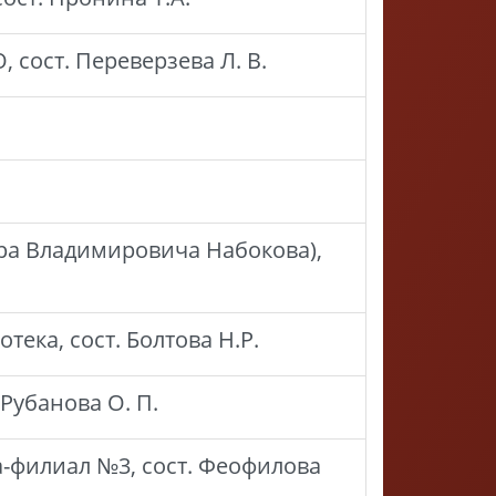
 сост. Переверзева Л. В.
ира Владимировича Набокова),
ека, сост. Болтова Н.Р.
Рубанова О. П.
а-филиал №3, сост. Феофилова