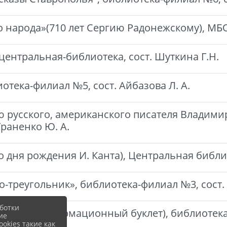
 народа»(710 лет Сергию Радонежскому), МБО,
центральная-библиотека, сост. Шуткина Г.Н.
тека-филиал №5, сост. Айбазова Л. А.
ию русского, американского писателя Владим
Граненко Ю. А.
 дня рождения И. Канта), Центральная библиот
-треугольник», библиотека-филиал №3, сост. 
ботки
о войне»(Информационный буклет), библиотек
ие
okies такие как