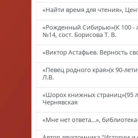
«Найти время для чтения», Цент
«Рожденный Сибирью»(К 100 - 
№14, сост. Борисова Т. В.
«Виктор Астафьев. Верность сво
«Певец родного края»(к 90-лет
Л.В.
«Шорох книжных страниц»(95 лет
Чернявская
«Мне нет ответа...», библиотека
Автор двухтомника "Истории и 