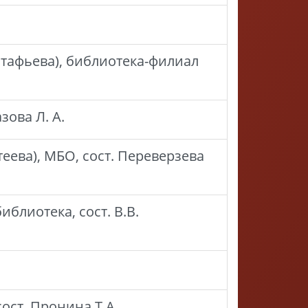
тафьева), библиотека-филиал
зова Л. А.
еева), МБО, сост. Переверзева
блиотека, сост. В.В.
ост. Пронина Т.А.