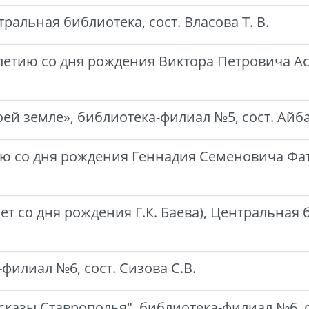
ральная библиотека, сост. Власова Т. В.
летию со дня рождения Виктора Петровича Ас
ей земле», библиотека-филиал №5, сост. Айба
ию со дня рождения Геннадия Семеновича Фат
 со дня рождения Г.К. Баева), Центральная би
-филиал №6, сост. Сизова С.В.
сказы Ставрополья", библиотека-филиал №6, с