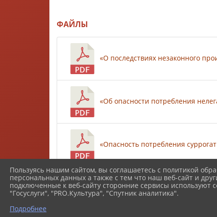
ФАЙЛЫ
«О последствиях незаконного прои
«Об опасности потребления нелега
«Опасность потребления суррогатн
Пользуясь нашим сайтом, вы соглашаетесь с политикой обра
Скачать все
персональных данных а также с тем что наш веб-сайт и друг
подключенные к веб-сайту сторонние сервисы используют co
"Госуслуги", "PRO.Культура", "Спутник аналитика".
Подробнее