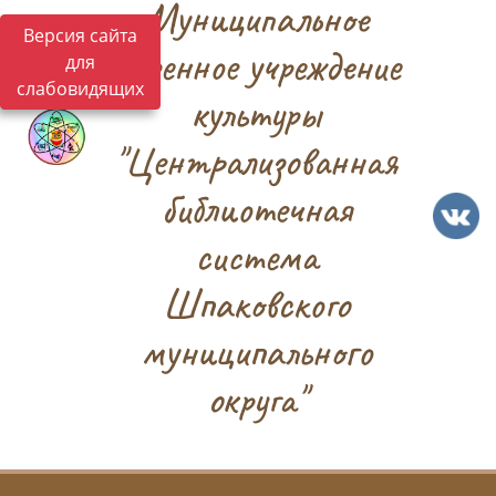
Муниципальное
Версия сайта
казенное учреждение
для
слабовидящих
культуры
"Централизованная
библиотечная
система
Шпаковского
муниципального
округа"