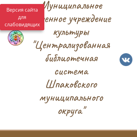
Муниципальное
Версия сайта
казенное учреждение
для
слабовидящих
культуры
"Централизованная
библиотечная
система
Шпаковского
муниципального
округа"