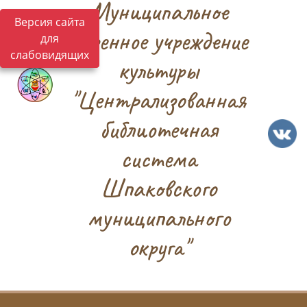
Муниципальное
Версия сайта
казенное учреждение
для
слабовидящих
культуры
"Централизованная
библиотечная
система
Шпаковского
муниципального
округа"