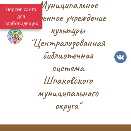
Муниципальное
Версия сайта
казенное учреждение
для
слабовидящих
культуры
"Централизованная
библиотечная
система
Шпаковского
муниципального
округа"