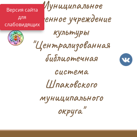
Муниципальное
Версия сайта
казенное учреждение
для
слабовидящих
культуры
"Централизованная
библиотечная
система
Шпаковского
муниципального
округа"