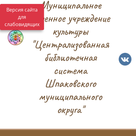
Муниципальное
Версия сайта
казенное учреждение
для
слабовидящих
культуры
"Централизованная
библиотечная
система
Шпаковского
муниципального
округа"