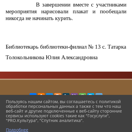
В завершении вместе с участниками
мероприятия нарисовали плакат и пообещали
никогда не начинать курить.
Библиотекарь библиотеки-филиал № 13 с. Татарка
Толокольникова Юлия Александровна
Пользуясь нашим сайтом, вы соглашаетесь с политикой
обработки персональных данных а также с тем что наш
2026 г. cbsshmo.ru
веб-сайт и другие подключенные к веб-сайту сторонние
Вход
сервисы используют cookies такие как "Госуслуги",
Карта сайта
"PRO.Культура", "Спутник аналитика".
Политика обработки персональных данных
Подробнее