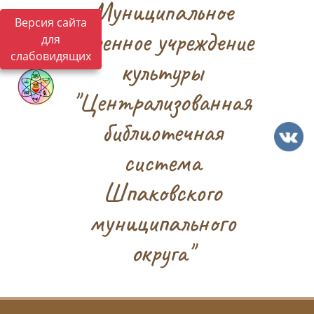
Муниципальное
Версия сайта
казенное учреждение
для
слабовидящих
культуры
"Централизованная
библиотечная
система
Шпаковского
муниципального
округа"