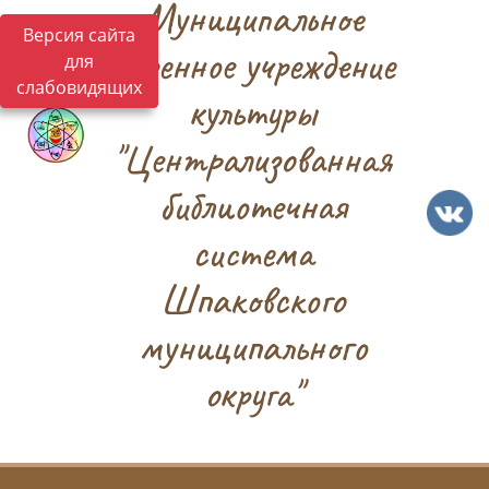
Муниципальное
Версия сайта
казенное учреждение
для
слабовидящих
культуры
"Централизованная
библиотечная
система
Шпаковского
муниципального
округа"