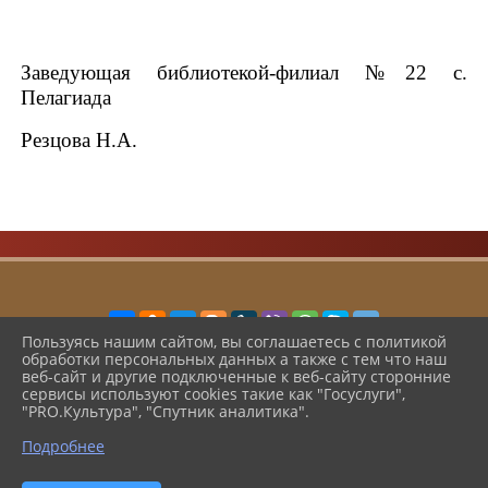
Заведующая библиотекой-филиал
№22 с.
Пелагиада
Резцова Н.А.
Пользуясь нашим сайтом, вы соглашаетесь с политикой
обработки персональных данных а также с тем что наш
2026 г. cbsshmo.ru
веб-сайт и другие подключенные к веб-сайту сторонние
Вход
сервисы используют cookies такие как "Госуслуги",
Карта сайта
"PRO.Культура", "Спутник аналитика".
Политика обработки персональных данных
Подробнее
Сделано на KubCMS
Разработка и поддержка