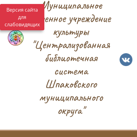
Муниципальное
Версия сайта
казенное учреждение
для
слабовидящих
культуры
"Централизованная
библиотечная
система
Шпаковского
муниципального
округа"