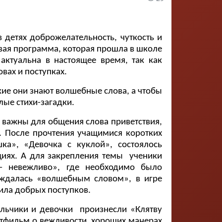
тях доброжелательность, чуткость и
вая программа, которая прошла в школе
актуальна в настоящее время, так как
вах и поступках.
е они знают волшебные слова, а чтобы
лые стихи-загадки.
ажны для общения слова приветствия,
. После прочтения учащимися коротких
шка», «Девочка с куклой», состоялось
ациях. А для закрепления темы ученики
 – невежливо», где необходимо было
ождалась «волшебным словом», в игре
ила добрых поступков.
чики и девочки произнесли «Клятву
ьтфильм о вежливости, хороших манерах