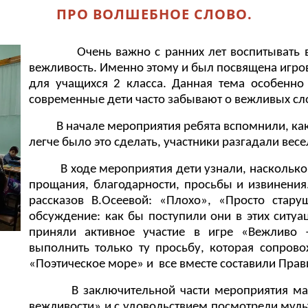
ПРО ВОЛШЕБНОЕ СЛОВО.
Очень важно с ранних лет воспитывать в де
вежливость. Именно этому и был посвящена игро
для учащихся 2 класса. Данная тема особенно 
современные дети часто забывают о вежливых сло
В начале мероприятия ребята вспомнили, каки
легче было это сделать, участники разгадали весе
В ходе мероприятия дети узнали, насколько в
прощания, благодарности, просьбы и извинения
рассказов В.Осеевой: «Плохо», «Просто стару
обсуждение: как бы поступили они в этих ситу
приняли активное участие в игре «Вежливо
выполнить только ту просьбу, которая сопров
«Поэтическое море» и все вместе составили Прав
В заключительной части мероприятия маль
вежливости» и с удовольствием посмотрели мул