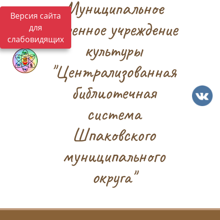
Муниципальное
Версия сайта
казенное учреждение
для
слабовидящих
культуры
"Централизованная
библиотечная
система
Шпаковского
муниципального
округа"