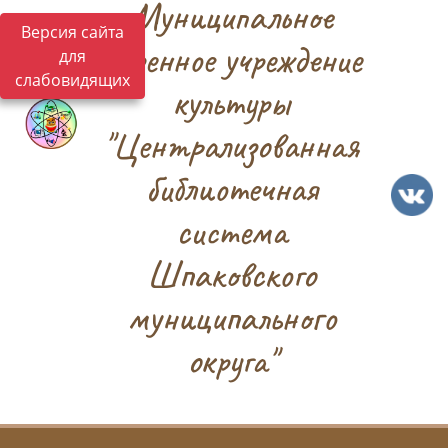
Муниципальное
Версия сайта
казенное учреждение
для
слабовидящих
культуры
"Централизованная
библиотечная
система
Шпаковского
муниципального
округа"