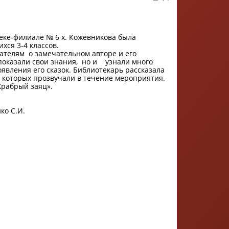
еке-филиале № 6 х. Кожевникова была
хся 3-4 классов.
лям о замечательном авторе и его
 показали свои знания, но и узнали много
вления его сказок. Библиотекарь рассказала
з которых прозвучали в течение мероприятия.
рабрый заяц».
о С.И.