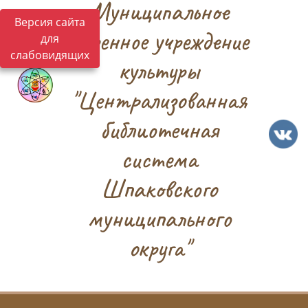
Муниципальное
Версия сайта
казенное учреждение
для
слабовидящих
культуры
"Централизованная
библиотечная
система
Шпаковского
муниципального
округа"