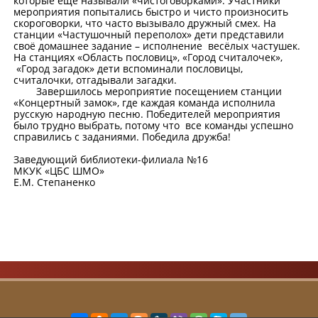
которые еще называли «чистоговорками». Участники
мероприятия попытались быстро и чисто произносить
скороговорки, что часто вызывало дружный смех. На
станции «Частушочный переполох» дети представили
своё домашнее задание – исполнение весёлых частушек.
На станциях «Область пословиц», «Город считалочек»,
«Город загадок» дети вспоминали пословицы,
считалочки, отгадывали загадки.
Завершилось мероприятие посещением станции
«Концертный замок», где каждая команда исполнила
русскую народную песню. Победителей мероприятия
было трудно выбрать, потому что все команды успешно
справились с заданиями. Победила дружба!
Заведующий библиотеки-филиала №16
МКУК «ЦБС ШМО»
Е.М. Степаненко