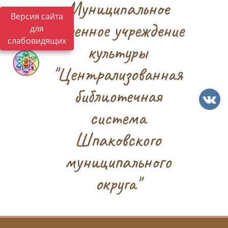
Муниципальное
Версия сайта
казенное учреждение
для
слабовидящих
культуры
"Централизованная
библиотечная
система
Шпаковского
муниципального
округа"