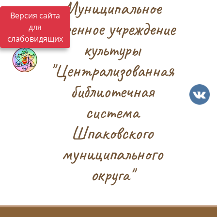
Муниципальное
Версия сайта
казенное учреждение
для
слабовидящих
культуры
"Централизованная
библиотечная
система
Шпаковского
муниципального
округа"