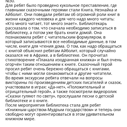
№30.
Для ребят было проведено кукольное преставление, где
главными сказочными героями стали Книга, Незнайка и
Айболит. Они поведали ребятам об огромной роли книг в
жизни каждого человека и для чего надо много читать:
«Кто много читает, тот много знает». Библиотекарь
рассказала о том, что сначала необходимо записаться в
библиотеку, а потом уже брать книги домой. Она
познакомила ребят с читательским формуляром, в
который записываются все необходимые данные, в том
числе, книги для чтения дома. О том, как надо обращаться
с книгой объяснил ребятам Айболит, который случайно
оказался не в Африке, а в библиотеке. Он прочитал
стихотворение «Плакала изодранная книжка» и был очень
огорчён таким отношением к книге. Сказочный герой
просил ребят очень бережно обращаться с книгами,
чтобы с ними могли ознакомиться и другие читатели.
Во время экскурсии ребята отвечали на вопросы
викторины по произведениям детских писателей и сказок,
участвовали в играх: «Да-нет», «Положительный и
отрицательный герой», а также посмотрели видеоролик
«Сказки гуляют по свету», прослушали песни о детской
библиотеке и о книге.
После мероприятия библиотека стала для ребят
«Книжным царством-Мудрым государством» и теперь они
свободно могут ориентироваться в этом удивительном
книжном мире.