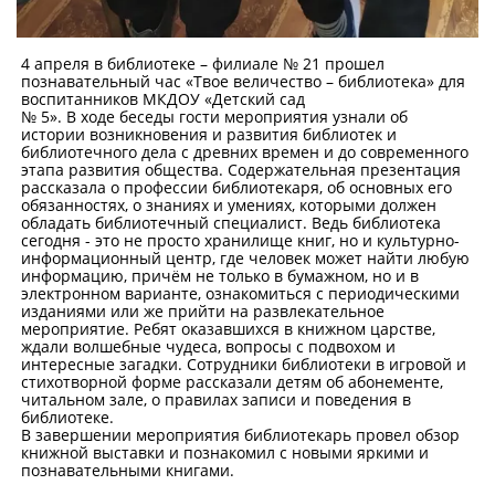
4 апреля в библиотеке – филиале № 21 прошел
познавательный час «Твое величество – библиотека» для
воспитанников МКДОУ «Детский сад
№ 5». В ходе беседы гости мероприятия узнали об
истории возникновения и развития библиотек и
библиотечного дела с древних времен и до современного
этапа развития общества. Содержательная презентация
рассказала о профессии библиотекаря, об основных его
обязанностях, о знаниях и умениях, которыми должен
обладать библиотечный специалист. Ведь библиотека
сегодня - это не просто хранилище книг, но и культурно-
информационный центр, где человек может найти любую
информацию, причём не только в бумажном, но и в
электронном варианте, ознакомиться с периодическими
изданиями или же прийти на развлекательное
мероприятие. Ребят оказавшихся в книжном царстве,
ждали волшебные чудеса, вопросы с подвохом и
интересные загадки. Сотрудники библиотеки в игровой и
стихотворной форме рассказали детям об абонементе,
читальном зале, о правилах записи и поведения в
библиотеке.
В завершении мероприятия библиотекарь провел обзор
книжной выставки и познакомил с новыми яркими и
познавательными книгами.