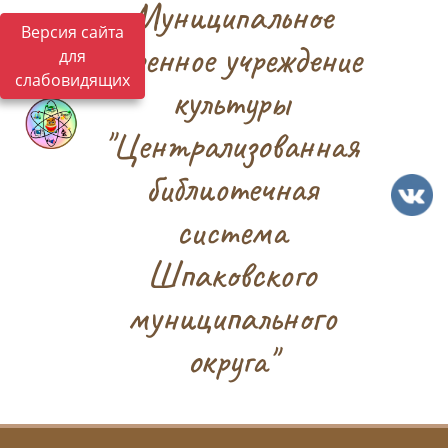
Муниципальное
Версия сайта
казенное учреждение
для
слабовидящих
культуры
"Централизованная
библиотечная
система
Шпаковского
муниципального
округа"