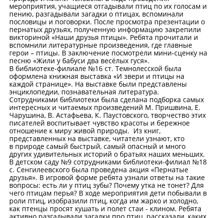
мероприятия, учащиеся отгадывали птиц по их голосам и
пению, разгадывали загадки о птицах, вспоминали
пословицы и поговорки. После просмотра презентации о
пернатых друзьях, полученную информацию закрепили
викториной «Наши друзья птицы». Ребята прочитали и
вспомнили литературные произведения, где главные
герои – птицы. В заключение посмотрели мини-сценку на
песню «Жили у бабуси два весёлых гуся».
В библиотеке-филиале №16 ст. Темнолесской была
оформлена книжная выставка «И звери и птицы на
каждой странице». На выставке были представлены
энциклопедии, познавательная литература.
Сотрудниками библиотеки была сделана подборка самых
интересных и читаемых произведений М. Пришвина, Е.
Чарушина, В. Астафьева, К. Паустовского, творчество этих
писателей воспитывает чувство красоты и бережное
отношение к миру живой природы. Из книг,
представленных на выставке, читатели узнают, кто
в природе самый быстрый, самый опасный и много
других удивительных историй о братьях наших меньших.
В детском саду №9 сотрудниками библиотеки-филиал №18
с. Сенгилеевского была проведена акция «Пернатые
друзья». В игровой форме ребята узнали ответы на такие
вопросы: есть ли у птиц зубы? Почему утка не тонет? Для
чего птицам перья? В ходе мероприятия дети побывали в
роли птиц, изобразили птиц, когда им жарко и холодно,
как птенцы просят кушать и полет стаи - клином. Ребята
активно разгадывали загадки про птиц, рассказали, каких