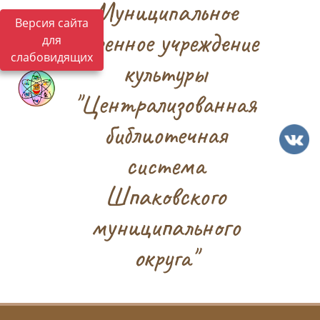
Муниципальное
Версия сайта
казенное учреждение
для
слабовидящих
культуры
"Централизованная
библиотечная
система
Шпаковского
муниципального
округа"