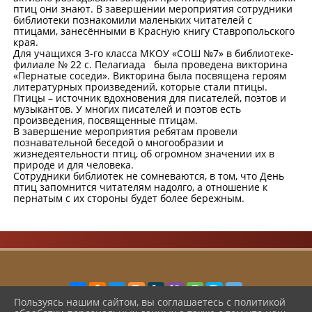
птиц они знают. В завершении мероприятия сотрудники
библиотеки познакомили маленьких читателей с
птицами, занесёнными в Красную книгу Ставропольского
края.
Для учащихся 3-го класса МКОУ «СОШ №7» в библиотеке-
филиале № 22 с. Пелагиада была проведена викторина
«Пернатые соседи». Викторина была посвящена героям
литературных произведений, которые стали птицы.
Птицы – источник вдохновения для писателей, поэтов и
музыкантов. У многих писателей и поэтов есть
произведения, посвященные птицам.
В завершение мероприятия ребятам провели
познавательной беседой о многообразии и
жизнедеятельности птиц, об огромном значении их в
природе и для человека.
Сотрудники библиотек не сомневаются, в том, что День
птиц запомнится читателям надолго, а отношение к
пернатым с их стороны будет более бережным.
Пользуясь нашим сайтом, вы соглашаетесь с политикой