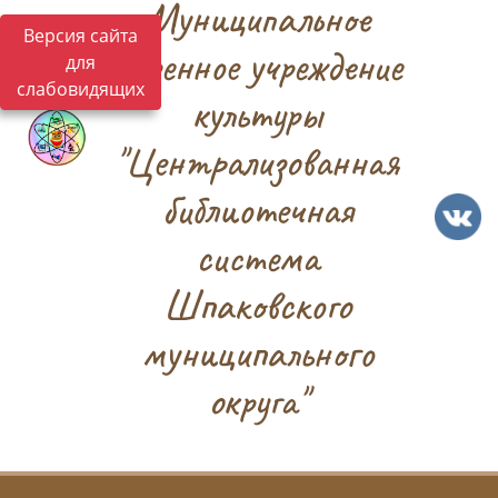
Муниципальное
Версия сайта
казенное учреждение
для
слабовидящих
культуры
"Централизованная
библиотечная
система
Шпаковского
муниципального
округа"