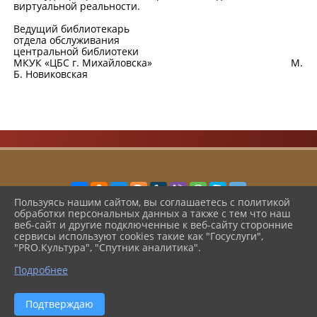
виртуальной реальности.
Ведущий библиотекарь
отдела обслуживания
центральной библиотеки
МКУК «ЦБС г. Михайловска» М.
Б. Новиковская
Пользуясь нашим сайтом, вы соглашаетесь с политикой
обработки персональных данных а также с тем что наш
2026 г. cbsshmo.ru
веб-сайт и другие подключенные к веб-сайту сторонние
Вход
сервисы используют cookies такие как "Госуслуги",
Карта сайта
"PRO.Культура", "Спутник аналитика".
Политика обработки персональных данных
Подробнее
Сделано на KubCMS
Разработка и поддержка
Подтверждаю