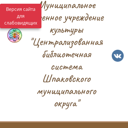
Муниципальное
Версия сайта
казенное учреждение
для
слабовидящих
культуры
"Централизованная
библиотечная
система
Шпаковского
муниципального
округа"