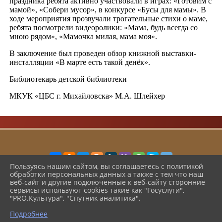
праздника ребята активно участвовали в играх: «Готовим с
мамой», «Собери мусор», в конкурсе «Бусы для мамы». В
ходе мероприятия прозвучали трогательные стихи о маме,
ребята посмотрели видеоролики: «Мама, будь всегда со
мною рядом», «Мамочка милая, мама моя».
В заключение был проведен обзор книжной выставки-
инсталляции «В марте есть такой денёк».
Библиотекарь детской библиотеки
МКУК «ЦБС г. Михайловска» М.А. Шлейхер
Пользуясь нашим сайтом, вы соглашаетесь с политикой
обработки персональных данных а также с тем что наш
2026 г. cbsshmo.ru
веб-сайт и другие подключенные к веб-сайту сторонние
Вход
сервисы используют cookies такие как "Госуслуги",
Карта сайта
"PRO.Культура", "Спутник аналитика".
Политика обработки персональных данных
Подробнее
Сделано на KubCMS