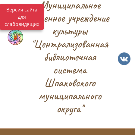
Муниципальное
Версия сайта
казенное учреждение
для
слабовидящих
культуры
"Централизованная
библиотечная
система
Шпаковского
муниципального
округа"