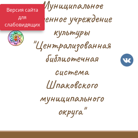
Муниципальное
Версия сайта
казенное учреждение
для
слабовидящих
культуры
"Централизованная
библиотечная
система
Шпаковского
муниципального
округа"